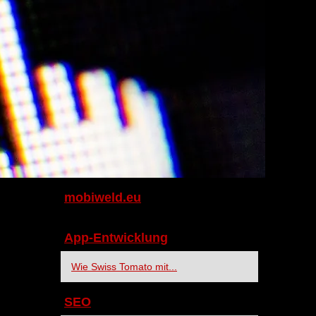
mobiweld.eu
App-Entwicklung
Wie Swiss Tomato mit...
SEO